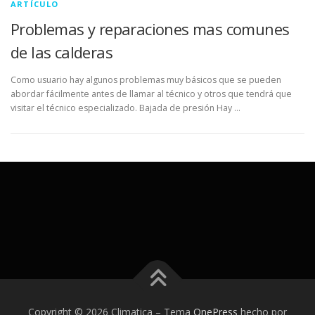
ARTÍCULO
Problemas y reparaciones mas comunes
de las calderas
Como usuario hay algunos problemas muy básicos que se pueden
abordar fácilmente antes de llamar al técnico y otros que tendrá que
visitar el técnico especializado. Bajada de presión Hay …
Copyright © 2026 Climatica
–
Tema
OnePress
hecho por